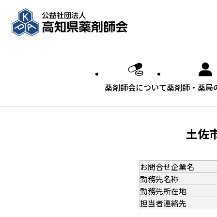
内容をスキップ
薬剤師会について
薬剤師・薬局
土佐
お問合せ企業名
勤務先名称
勤務先所在地
担当者連絡先