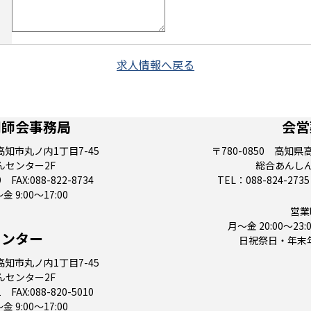
求人情報へ戻る
剤師会事務局
会営
県高知市丸ノ内1丁目7-45
〒780-0850 高知県
んセンター2F
総合あんしん
 FAX:088-822-8734
TEL：088-824-2735
9:00～17:00
営業
月～金 20:00～23:0
センター
日祝祭日・年末年始 
県高知市丸ノ内1丁目7-45
んセンター2F
 FAX:088-820-5010
9:00～17:00